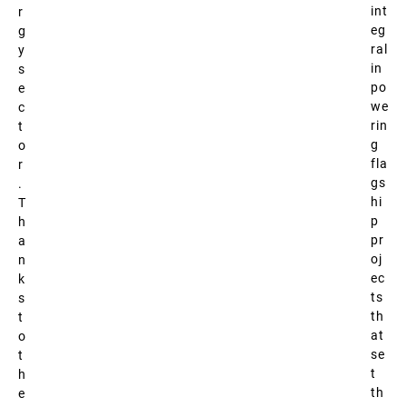
int
r
eg
g
ral
y
in
s
po
e
we
c
rin
t
g
o
fla
r
gs
.
hi
T
p
h
pr
a
oj
n
ec
k
ts
s
th
t
at
o
se
t
t
h
th
e