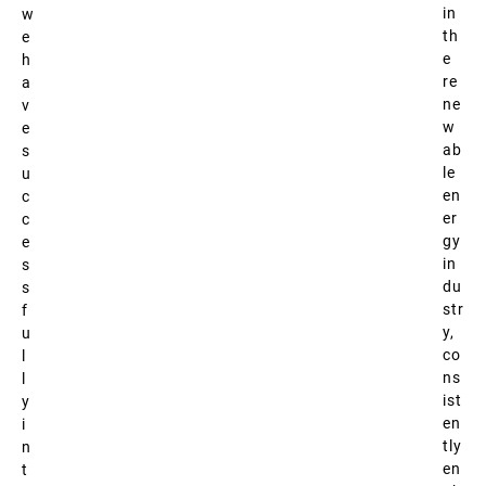
in
w
th
e
e
h
re
a
ne
v
w
e
ab
s
le
u
en
c
er
c
gy
e
in
s
du
s
str
f
y,
u
co
l
ns
l
ist
y
en
i
tly
n
en
t