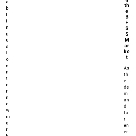
a
th
b
e
l
B
i
E
n
S
S
g
M
u
ar
s
ke
t
t
o
e
As
n
th
t
e
e
de
r
m
n
an
e
d
w
fo
m
r
a
en
r
er
k