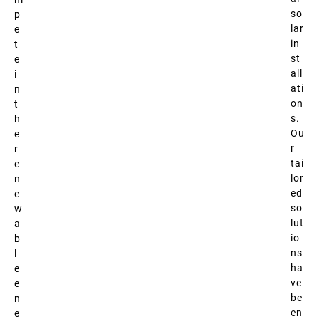
so
p
lar
e
in
t
st
e
all
i
ati
n
on
t
s.
h
Ou
e
r
r
tai
e
lor
n
ed
e
so
w
lut
a
io
b
ns
l
ha
e
ve
e
be
n
en
e