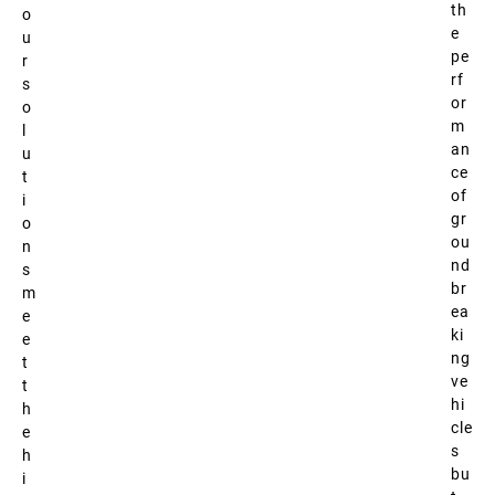
th
o
e
u
pe
r
rf
s
or
o
m
l
an
u
ce
t
of
i
gr
o
ou
n
nd
s
br
m
ea
e
ki
e
ng
t
ve
t
hi
h
cle
e
s
h
bu
i