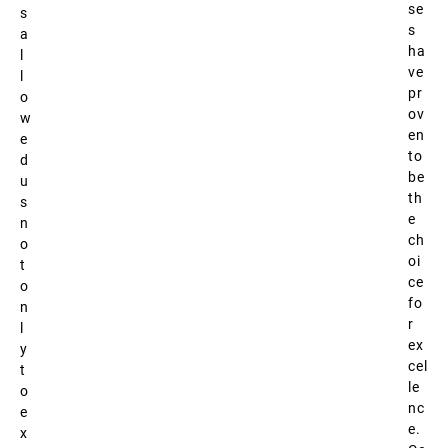
se
s
s
a
ha
l
ve
l
pr
o
ov
w
en
e
to
d
be
u
th
s
e
n
ch
o
oi
t
ce
o
fo
n
r
l
ex
y
cel
t
le
o
nc
e
e.
x