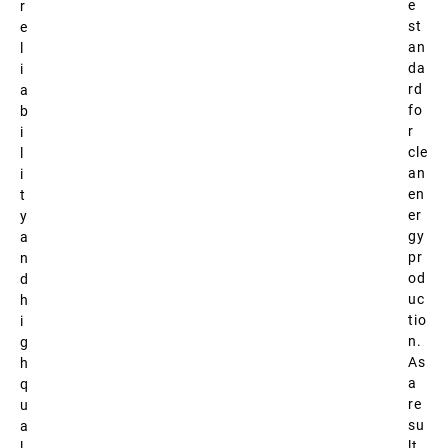
e
r
st
e
an
l
da
i
rd
a
fo
b
r
i
cle
l
an
i
en
t
er
y
gy
a
pr
n
od
d
uc
h
tio
i
n.
g
As
h
a
q
re
u
su
a
lt,
l