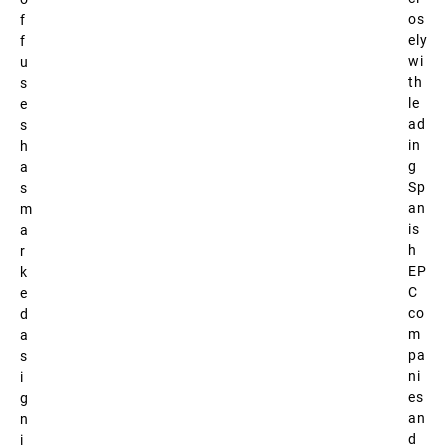
os
f
ely
f
wi
u
th
s
le
e
ad
s
in
h
g
a
Sp
s
an
m
is
a
h
r
EP
k
C
e
co
d
m
a
pa
s
ni
i
es
g
an
n
d
i