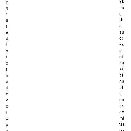
ab
e
lin
g
g
r
th
a
e
t
su
e
cc
d
es
i
s
n
of
t
su
o
st
t
ai
h
na
e
bl
d
e
e
en
v
er
e
gy
l
ini
o
tia
p
tiv
m