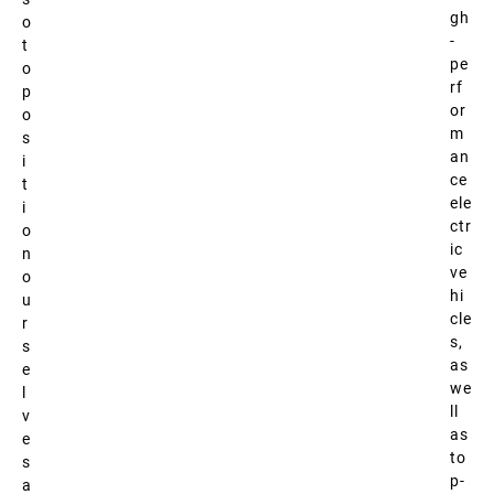
gh
o
-
t
pe
o
rf
p
or
o
m
s
an
i
ce
t
ele
i
ctr
o
ic
n
ve
o
hi
u
cle
r
s,
s
as
e
we
l
ll
v
as
e
to
s
p-
a