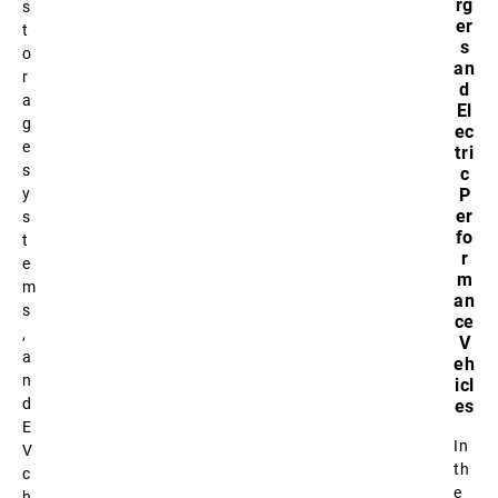
rg
s
er
t
s
o
an
r
d
a
El
g
ec
e
tri
s
c
y
P
er
s
fo
t
r
e
m
m
an
s
ce
,
V
a
eh
n
icl
d
es
E
In
V
th
c
e
h