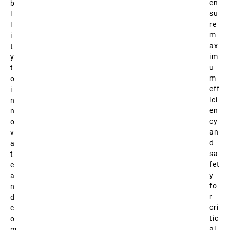
en
b
su
i
re
l
m
i
ax
t
im
y
u
t
m
o
eff
i
ici
n
en
n
cy
o
an
v
d
a
sa
t
fet
e
y
a
fo
n
r
d
cri
c
tic
o
al
m