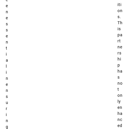
iti
e
on
n
s.
e
Th
s
is
s
pa
e
rt
n
ne
t
rs
i
hi
a
p
l
ha
i
s
n
no
e
t
n
on
s
ly
u
en
r
ha
i
nc
n
ed
g