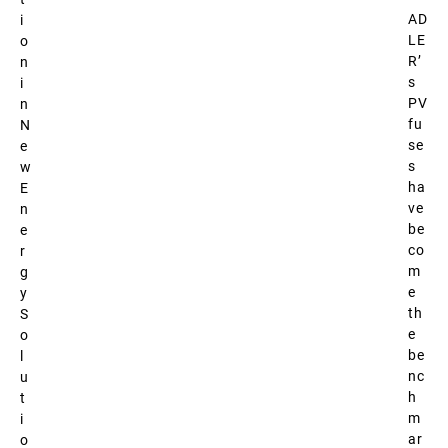
AD
i
LE
o
R’
n
s
i
PV
n
fu
N
se
e
s
w
ha
E
ve
n
be
e
co
r
m
g
e
y
th
S
e
o
be
l
nc
u
h
t
m
i
ar
o