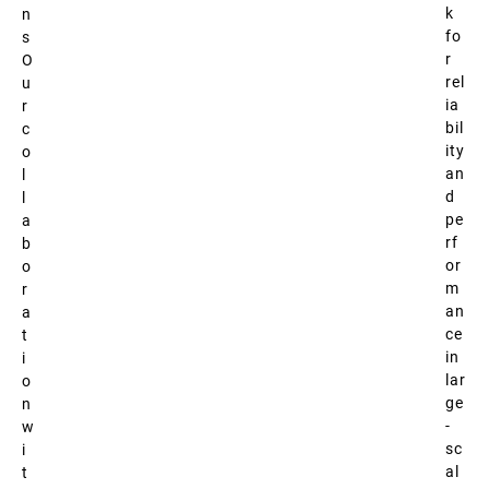
k
n
fo
s
r
O
rel
u
ia
r
bil
c
ity
o
an
l
d
l
pe
a
rf
b
or
o
m
r
an
a
ce
t
in
i
lar
o
ge
n
-
w
sc
i
al
t