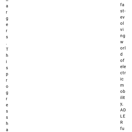
fa
a
st-
r
ev
g
ol
e
vi
r
ng
s
w
.
orl
T
d
h
of
i
ele
s
ctr
p
ic
r
m
o
ob
g
ilit
r
y,
e
AD
s
LE
s
R
h
fu
a