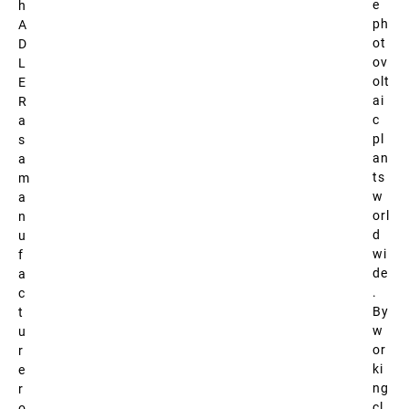
e
h
ph
A
ot
D
ov
L
olt
E
ai
R
c
a
pl
s
an
a
ts
m
w
a
orl
n
d
u
wi
f
de
a
.
c
By
t
w
u
or
r
ki
e
ng
r
cl
o