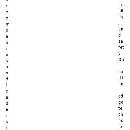
ia
r
bil
c
ity
o
,
m
an
p
d
a
sa
n
fet
i
y.
e
Ou
s
r
a
cu
n
tti
d
ng
l
-
e
ed
a
ge
d
te
e
ch
r
no
s
lo
i