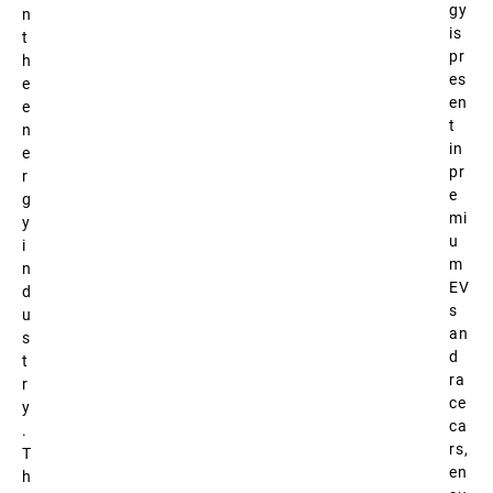
gy
n
is
t
pr
h
es
e
en
e
t
n
in
e
pr
r
e
g
mi
y
u
i
m
n
EV
d
s
u
an
s
d
t
ra
r
ce
y
ca
.
rs,
T
en
h