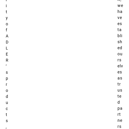
we
i
ha
t
ve
y
es
o
ta
f
bli
A
sh
D
ed
L
ou
E
rs
R
elv
’
es
s
as
p
tr
r
us
o
te
d
d
u
pa
c
rt
t
ne
s
rs
,