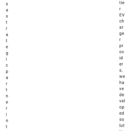
tie
s
r
a
EV
s
ch
t
ar
r
ge
a
r
t
pr
e
ov
g
id
i
er
c
s,
p
we
a
ha
r
ve
t
de
n
vel
e
op
r
ed
i
so
n
lut
t