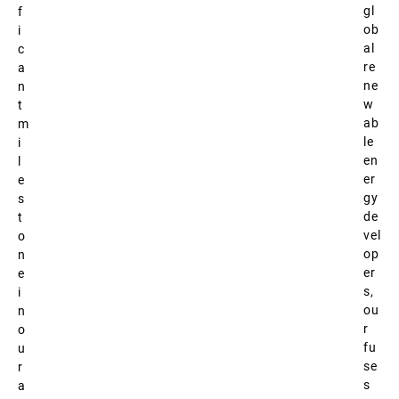
gl
f
ob
i
al
c
re
a
ne
n
w
t
ab
m
le
i
en
l
er
e
gy
s
de
t
vel
o
op
n
er
e
s,
i
ou
n
r
o
fu
u
se
r
s
a