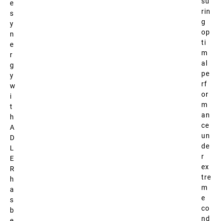
su
e
rin
s
g
y
op
n
ti
e
m
r
al
g
pe
y
rf
w
or
i
m
t
an
h
ce
A
un
D
de
L
r
E
ex
R
tre
h
m
a
e
s
co
b
nd
e