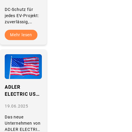
2026
DC-Schutz für
jedes EV-Projekt:
zuverlässig,
zertifiziert, zügig
geliefert. Vom 09.
Mehr lesen
bis 11. Juni 2026
ist ADLER
ELECTRIC
erneut…
ADLER
ELECTRIC USA,
Inc. nimmt
19.06.2025
Geschäftsbetri
eb auf
Das neue
Unternehmen von
ADLER ELECTRIC