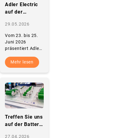
Adler Electric
auf der
Intersolar
29.05.2026
Europe 2026:
Skalieren ohne
Vom 23. bis 25.
Kompromisse.
Juni 2026
Schützen mit
präsentiert Adler
Electric
System.
zertifizierte DC-
Mehr lesen
Schutzlösungen
für stabile Netze
und
wirtschaftliches
Wachstum in…
Treffen Sie uns
auf der Battery
Show Europe
27.04.2026