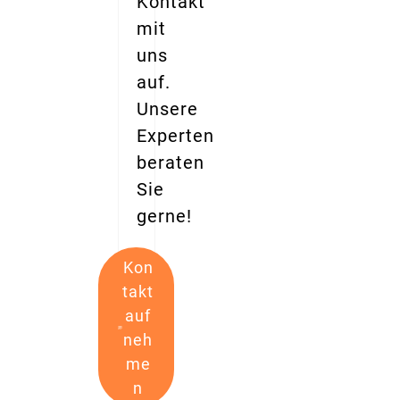
Kontakt
mit
uns
auf.
Unsere
Experten
beraten
Sie
gerne!
Kon
takt
auf
neh
me
n