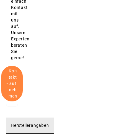
einfach
Kontakt
mit
uns
auf.
Unsere
Experten
beraten
Sie
gerne!
Kon
takt
auf
neh
men
Herstellerangaben