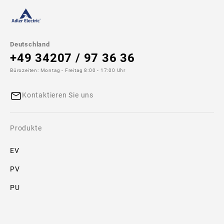
Modellzeichnung
Deutschland
+49 34207 / 97 36 36
Zusätzliche
Bürozeiten: Montag - Freitag 8:00 - 17:00 Uhr
Spezifikationen
Kontaktieren Sie uns
Größe:
10x85
Produkte
Downloads
EV
STEP/STP
PV
Files
PU