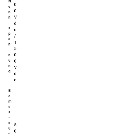
0
0
V
d
c
/
1
5
0
0
V
d
c
5
0