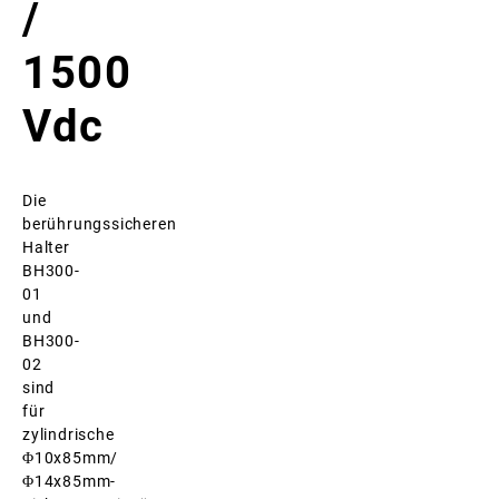
/
1500
Vdc
Die
berührungssicheren
Halter
BH300-
01
und
BH300-
02
sind
für
zylindrische
Φ10x85mm/
Φ14x85mm-