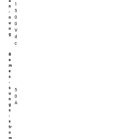
STEP/STP
1
Files
5
0
0
V
d
c
5
0
A