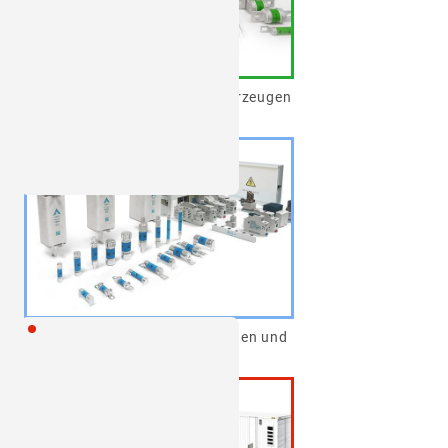
EV - Schutz von Elektrofahrzeugen
und Ladegeräten
AG2 Semiconductor Fuse
Siehe Details
PV - Photovoltaiksicherungen und
Systemschutz